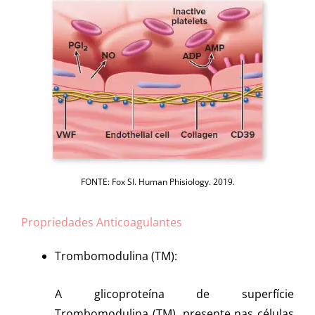
FONTE: Fox SI. Human Phisiology. 2019.
Propriedades Anticoagulantes
Trombomodulina (TM):
A glicoproteína de superfície
Trombomodulina (TM), presente nas células