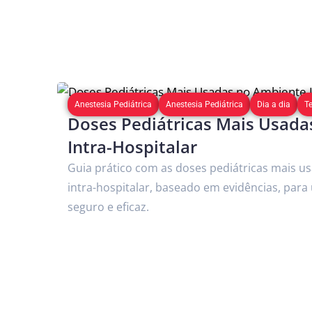
Anestesia Pediátrica
Anestesia Pediátrica
Dia a dia
T
Doses Pediátricas Mais Usad
Intra-Hospitalar
Guia prático com as doses pediátricas mais u
intra-hospitalar, baseado em evidências, par
seguro e eficaz.