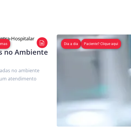
emas
Dia a dia
Paciente? Clique aqui
as no Ambiente
sadas no ambiente
a um atendimento