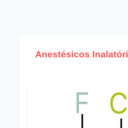
Anestésicos Inalatór
Concentração
Alveolar
Mínima
(CAM):
O
Que