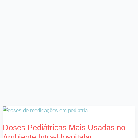
Doses
Pediátricas
Doses Pediátricas Mais Usadas no
Mais
Ambiente Intra-Hospitalar
Usadas