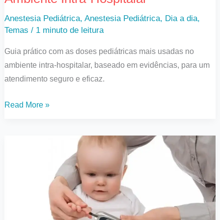
no
Anestesia Pediátrica
,
Anestesia Pediátrica
,
Dia a dia
,
Ambiente
Temas
/
1 minuto de leitura
Intra-
Guia prático com as doses pediátricas mais usadas no
Hospitalar
ambiente intra-hospitalar, baseado em evidências, para um
atendimento seguro e eficaz.
Read More »
Hipoglicemia
Neonatal