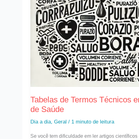
e
Espanhol
para
Profissionais
de
Saúde
Tabelas de Termos Técnicos em
de Saúde
Dia a dia
,
Geral
/
1 minuto de leitura
Se você tem dificuldade em ler artigos científic