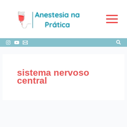
Ir
para
o
conteúdo
Pesq
sistema nervoso
central