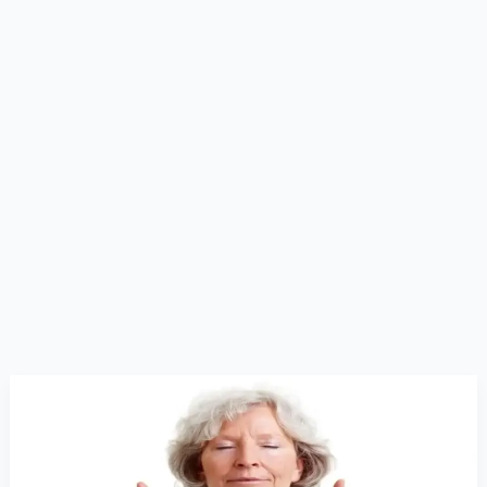
Respiração
Externa
e
Respiração