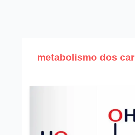
metabolismo dos car
Carboidratos:
Funções
e
Metabolismo
no
Organismo