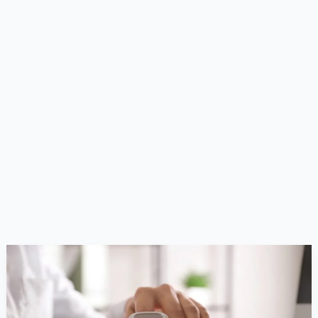
Oxímetro
de
Pulso:
Entendendo