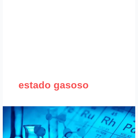
estado gasoso
Estados
Físicos
e
Transição