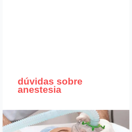
dúvidas sobre
anestesia
Vou
Ser
Intubado